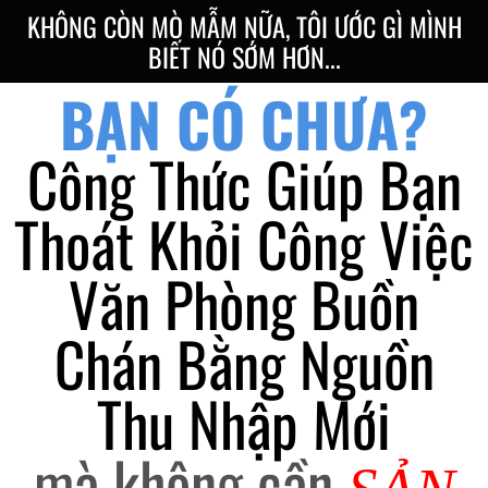
KHÔNG CÒN MÒ MẪM NỮA, TÔI ƯỚC GÌ MÌNH
BIẾT NÓ SỚM HƠN...
BẠN CÓ CHƯA?
Công Thức Giúp Bạn
Thoát Khỏi Công Việc
Văn Phòng Buồn
Chán Bằng Nguồn
Thu Nhập Mới
mà không cần