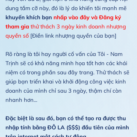
dung tầm cỡ này, đó là lý do khiến tôi mạnh mẽ
khuyến khích bạn
nhấp vào đây và Đăng ký
tham gia
thử thách 3 ngày kinh doanh nhượng
quyền số
[Điền link nhượng quyền của bạn]
Rõ ràng là tôi hay người cố vấn của Tôi - Nam
Trịnh sẽ có khả năng minh họa tốt hơn các khái
niệm có trong phần sau đây trang. Thử thách sẽ
giúp bạn triển khai và khởi động công việc kinh
doanh của mình chỉ sau 3 ngày, thậm chí còn
nhanh hơn...
Đặc biệt là sau đó, bạn có thể tạo ra được thu
nhập tính bằng ĐÔ LA ($$$) đầu tiên của mình
trên internet một cách tự động.